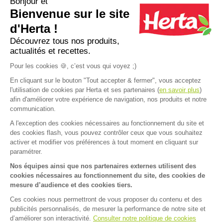
Bonjour et
Bienvenue sur le site
Apéro dînatoire : que faire avec une
12 recettes d
pâte à pizza ?
pour un apéro 
d'Herta !
Découvrez tous nos produits,
actualités et recettes.
Plus d'inspirations
Pour les cookies 🍪, c’est vous qui voyez ;)
En cliquant sur le bouton "Tout accepter & fermer", vous acceptez
l'utilisation de cookies par Herta et ses partenaires (
en savoir plus
)
afin d'améliorer votre expérience de navigation, nos produits et notre
communication.
A l'exception des cookies nécessaires au fonctionnement du site et
Accueil
>
Recettes
>
Gratin dauphinois au potiron et lardons
des cookies flash, vous pouvez contrôler ceux que vous souhaitez
FAQ
Contact
activer et modifier vos préférences à tout moment en cliquant sur
paramétrer.
Mentions légales
Nos équipes ainsi que nos partenaires externes utilisent des
cookies nécessaires au fonctionnement du site, des cookies de
Mentions sanitaires
Cookies
mesure d’audience et des cookies tiers.
Données personnelles
Ces cookies nous permettront de vous proposer du contenu et des
publicités personnalisés, de mesurer la performance de notre site et
Dispositif d'alerte
d’améliorer son interactivité.
Consulter notre politique de cookies