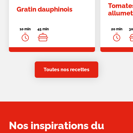
Tomates
Gratin dauphinois
allumet
10 min
45 min
20 min
30
Toutes nos recettes
Nos inspirations du