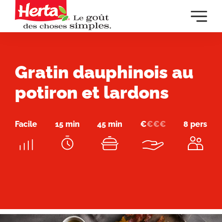
Dévelop
la
navigat
principa
Gratin dauphinois au
potiron et lardons
Facile
15 min
45 min
€
€
€
€
8 pers