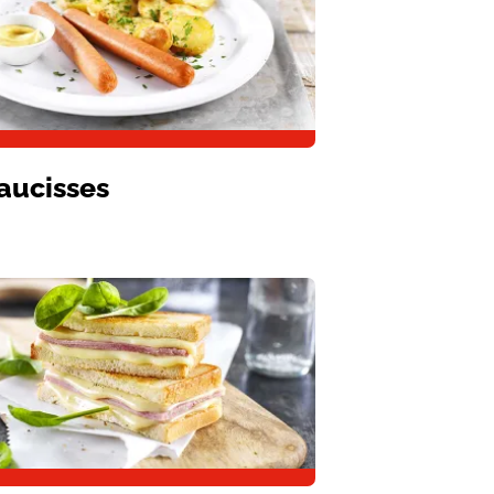
aucisses
age