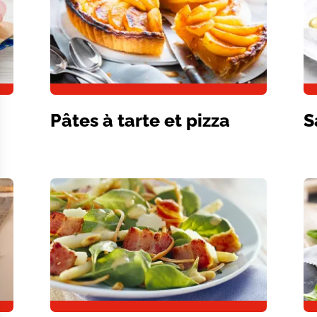
Pâtes à tarte et pizza
S
Image
Im