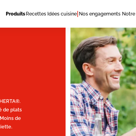
Produits
Recettes
Idées cuisine
Nos engagements
Notre 
Image
d’HERTA®.
é de plats
Moins de
iette.