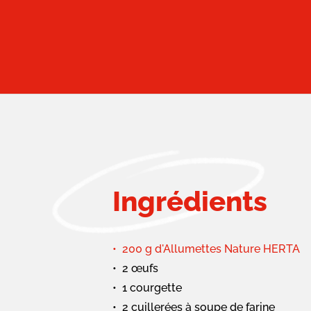
Ingrédients
200 g d'Allumettes Nature HERTA
2 œufs
1 courgette
2 cuillerées à soupe de farine