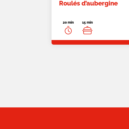
Roulés d’aubergine
slide
20 min
15 min