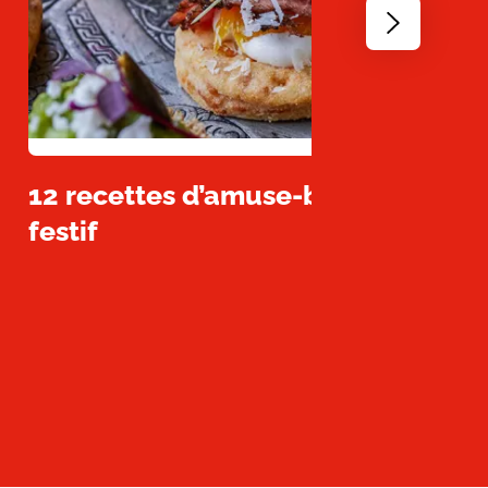
Go
to
next
slide
12 recettes d’amuse-bouches facil
festif