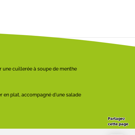
r une cuillerée à soupe de menthe
mer en plat, accompagné d'une salade
Partagez
cette page