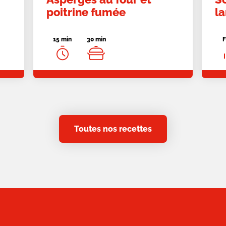
poitrine fumée
l
15 min
30 min
F
Toutes nos recettes