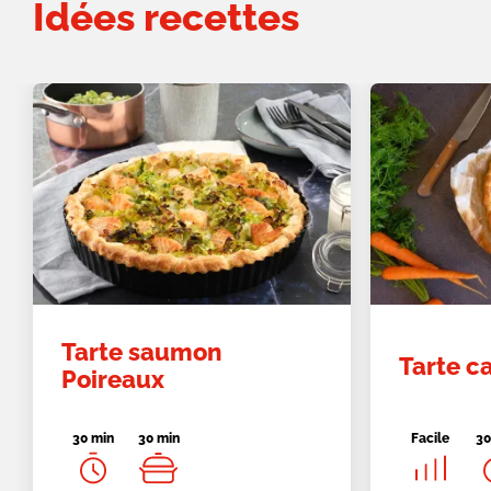
Idées recettes
Tarte saumon
Tarte c
Poireaux
30 min
30 min
Facile
30