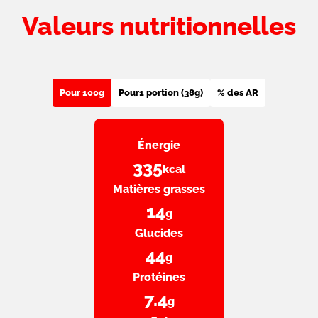
Valeurs nutritionnelles
Pour 100g
Pour
1 portion (38g)
% des AR
Énergie
335
kcal
Matières grasses
14
g
Glucides
44
g
Protéines
7.4
g