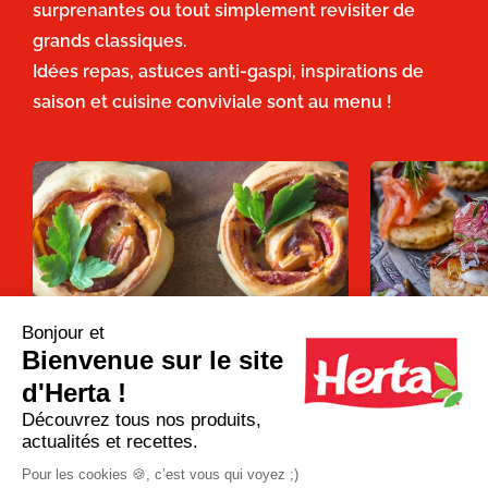
surprenantes ou tout simplement revisiter de
grands classiques.
Idées repas, astuces anti-gaspi, inspirations de
saison et cuisine conviviale sont au menu !
Bonjour et
Bienvenue sur le site
Apéro dînatoire : que faire avec une
12 recettes d
pâte à pizza ?
pour un apéro 
d'Herta !
Découvrez tous nos produits,
actualités et recettes.
Plus d'inspirations
Pour les cookies 🍪, c’est vous qui voyez ;)