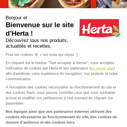
Bonjour et
Bienvenue sur le site
Apéro dînatoire : que faire avec une
12 recettes d
pâte à pizza ?
pour un apéro 
d'Herta !
Découvrez tous nos produits,
actualités et recettes.
Plus d'inspirations
Pour les cookies 🍪, c’est vous qui voyez ;)
En cliquant sur le bouton "Tout accepter & fermer", vous acceptez
l'utilisation de cookies par Herta et ses partenaires (
en savoir plus
)
afin d'améliorer votre expérience de navigation, nos produits et notre
communication.
A l'exception des cookies nécessaires au fonctionnement du site et
Accueil
>
Recettes
>
Tarte saumon Poireaux
des cookies flash, vous pouvez contrôler ceux que vous souhaitez
FAQ
Contact
activer et modifier vos préférences à tout moment en cliquant sur
paramétrer.
Mentions légales
Nos équipes ainsi que nos partenaires externes utilisent des
cookies nécessaires au fonctionnement du site, des cookies de
Mentions sanitaires
Cookies
mesure d’audience et des cookies tiers.