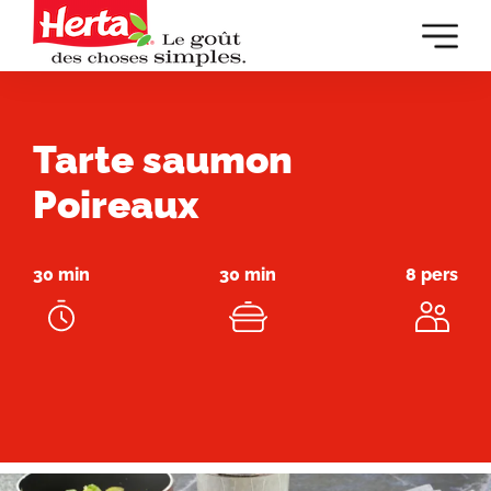
Dévelop
la
navigat
principa
Tarte saumon
Poireaux
30 min
30 min
8 pers