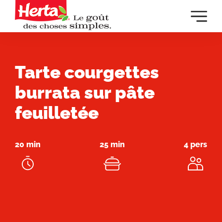
Dévelop
la
navigat
principa
Tarte courgettes
burrata sur pâte
feuilletée
20 min
25 min
4 pers