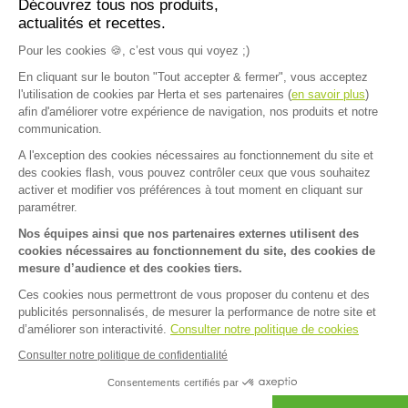
Découvrez tous nos produits,
actualités et recettes.
Plus d'inspirations
Pour les cookies 🍪, c’est vous qui voyez ;)
En cliquant sur le bouton "Tout accepter & fermer", vous acceptez
l'utilisation de cookies par Herta et ses partenaires (
en savoir plus
)
afin d'améliorer votre expérience de navigation, nos produits et notre
communication.
A l'exception des cookies nécessaires au fonctionnement du site et
Accueil
>
Recettes
>
Tarte courgettes burrata sur pâte feuilletée
des cookies flash, vous pouvez contrôler ceux que vous souhaitez
FAQ
Contact
activer et modifier vos préférences à tout moment en cliquant sur
paramétrer.
Mentions légales
Nos équipes ainsi que nos partenaires externes utilisent des
cookies nécessaires au fonctionnement du site, des cookies de
Mentions sanitaires
Cookies
mesure d’audience et des cookies tiers.
Données personnelles
Ces cookies nous permettront de vous proposer du contenu et des
publicités personnalisés, de mesurer la performance de notre site et
Dispositif d'alerte
d’améliorer son interactivité.
Consulter notre politique de cookies
Consulter notre politique de confidentialité
Facebook
Instagram
Pinterest
LinkedIn
Consentements certifiés par