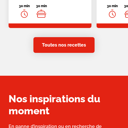
30 min
30 min
30 min
30
Toutes nos recettes
Nos inspirations du
moment
En panne d’inspiration ou en recherche de