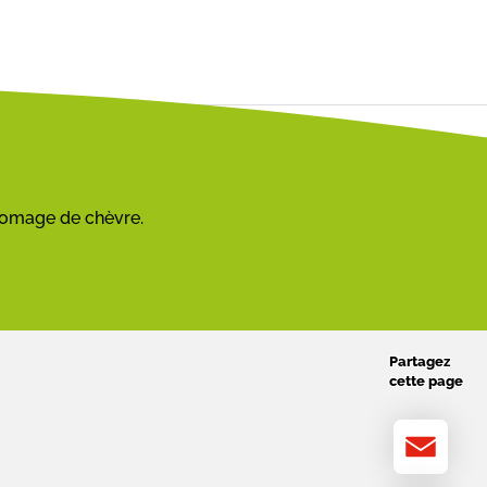
romage de chèvre.
Partagez
cette page