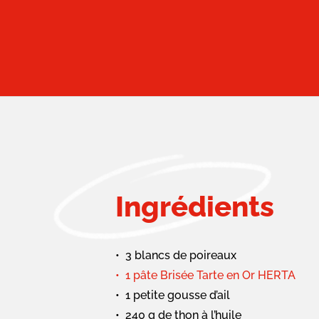
Ingrédients
3 blancs de poireaux
1 pâte Brisée Tarte en Or HERTA
1 petite gousse d’ail
240 g de thon à l’huile