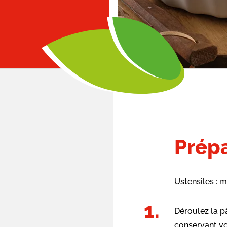
Prépa
Ustensiles : m
Déroulez la p
conservant vot