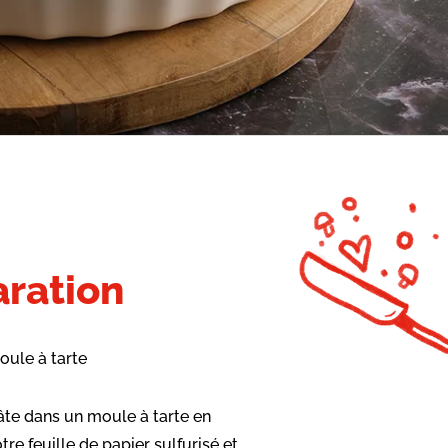
ration
oule à tarte
âte dans un moule à tarte en
re feuille de papier sulfurisé et