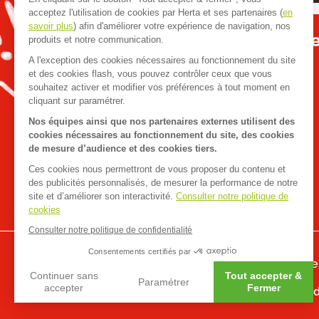
acceptez l'utilisation de cookies par Herta et ses partenaires (
en
savoir plus
) afin d'améliorer votre expérience de navigation, nos
Apéro dînatoire : que
produits et notre communication.
A l'exception des cookies nécessaires au fonctionnement du site
et des cookies flash, vous pouvez contrôler ceux que vous
souhaitez activer et modifier vos préférences à tout moment en
cliquant sur paramétrer.
Nos équipes ainsi que nos partenaires externes utilisent des
cookies nécessaires au fonctionnement du site, des cookies
de mesure d’audience et des cookies tiers.
Ces cookies nous permettront de vous proposer du contenu et
des publicités personnalisés, de mesurer la performance de notre
site et d’améliorer son interactivité.
Consulter notre politique de
cookies
Consulter notre politique de confidentialité
Accueil
>
Recettes
>
Tarte thon poireaux
Consentements certifiés par
FAQ
Contact
Mentions légale
Continuer sans
Tout accepter &
Paramétrer
accepter
Fermer
Données personnelles
Dispositif 
Axeptio consent