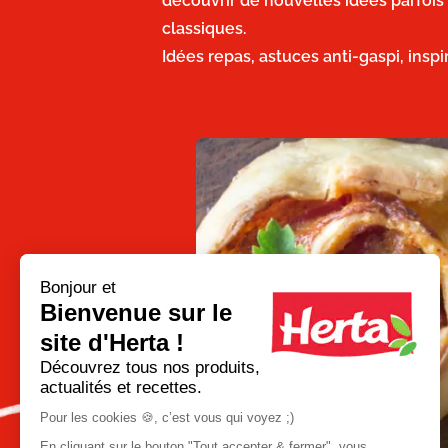
découvrir de nouvelles idées parfois
classiques.
Idées repas, astuces anti-gaspi, insp
Bonjour et
Bienvenue sur le
site d'Herta !
Go
Découvrez tous nos produits,
to
actualités et recettes.
previous
slide
Pour les cookies 🍪, c’est vous qui voyez ;)
En cliquant sur le bouton "Tout accepter & fermer", vous