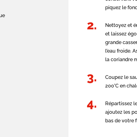
piquez le fon
lue
Nettoyez et é
et laissez ég
grande casser
l’eau froide. 
la coriandre 
Coupez le sau
200°C en chal
Répartissez l
ajoutez les po
bas de votre 