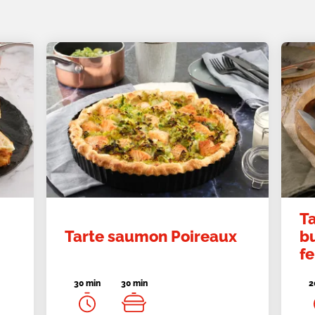
T
Tarte saumon Poireaux
b
fe
30 min
30 min
2