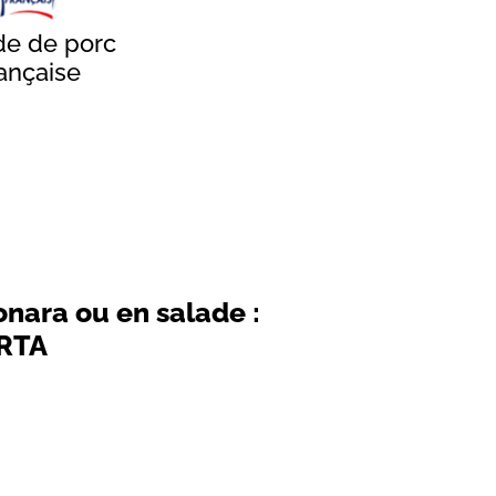
de de porc
ançaise
bonara ou en salade :
ERTA