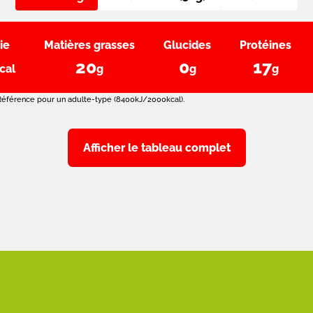
ie
Matières grasses
Glucides
Protéines
20
0
17
cal
g
g
g
 Référence pour un adulte-type (8400kJ/2000kcal).
Afficher le tableau complet