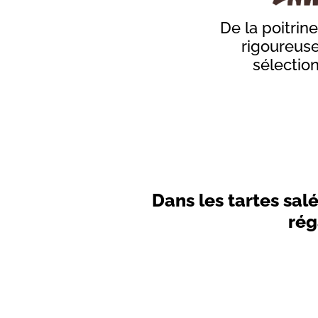
De la poitrin
rigoureus
sélectio
Introduction
Dans les tartes salé
-
rég
Sous-
titre