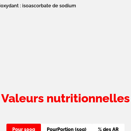
ioxydant : isoascorbate de sodium
Valeurs nutritionnelles
Pour 100g
Pour
Portion (50g)
% des AR