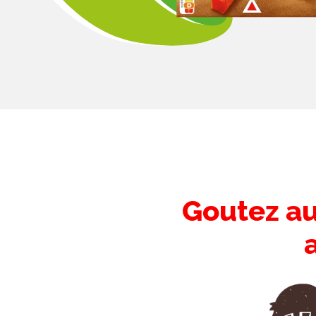
Introductio
Goutez au
-
Titre