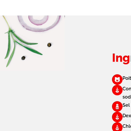
Ing
Poi
Con
sod
Sel
Dex
Chl