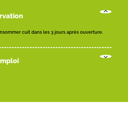
rvation
onsommer cuit dans les 3 jours après ouverture.
emploi