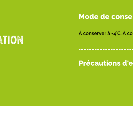
Mode de conse
À conserver à +4°C. À c
ATION
Précautions d'