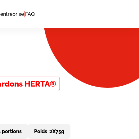
entreprise
FAQ
lardons HERTA®
3 portions
Poids :
2X75g