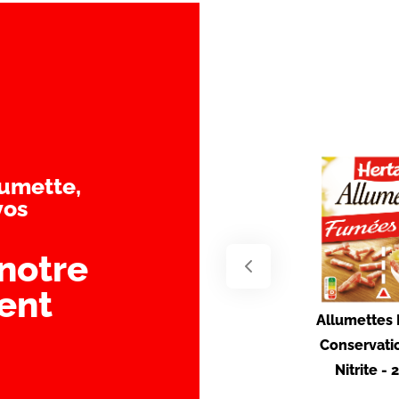
lumette,
vos
notre
ent
Allumettes
Conservati
Nitrite -