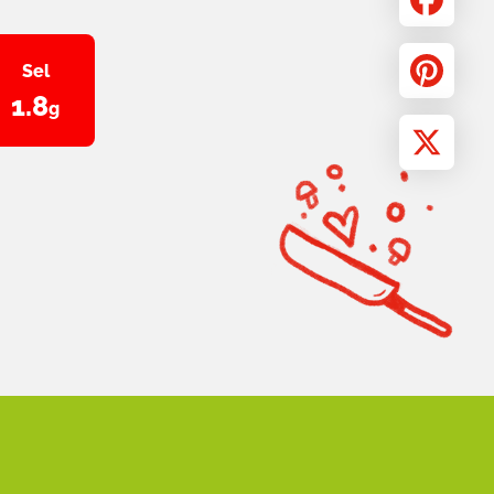
Facebook
Sel
1.8
g
Pinterest
X