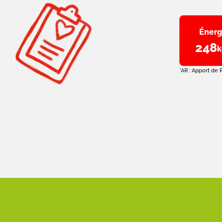
Énerg
248
k
*AR : Apport de