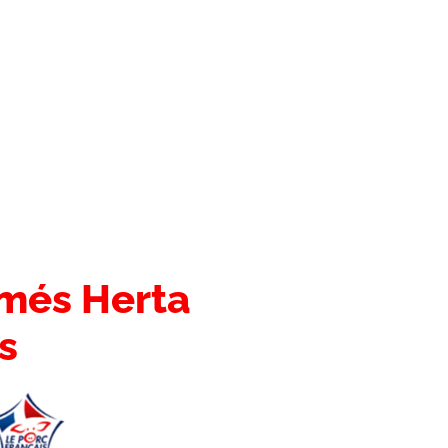
umés Herta
s