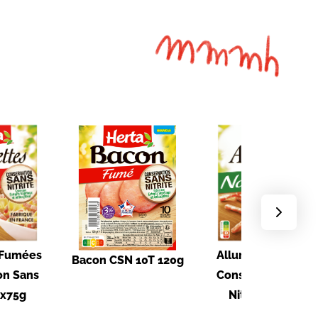
 Fumées
Allumettes Nature
Bacon CSN 10T 120g
on Sans
Conservation San
 2x75g
Nitrite - 2x75g