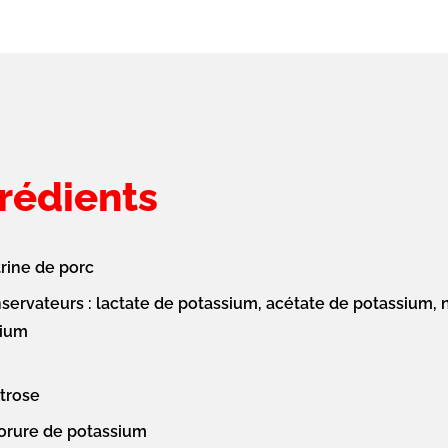
rédients
trine de porc
servateurs : lactate de potassium, acétate de potassium, n
ium
trose
orure de potassium