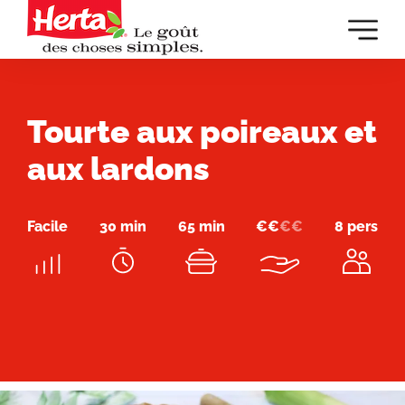
Dévelop
la
navigat
principa
Tourte aux poireaux et
aux lardons
Facile
30 min
65 min
€
€
€
€
8 pers