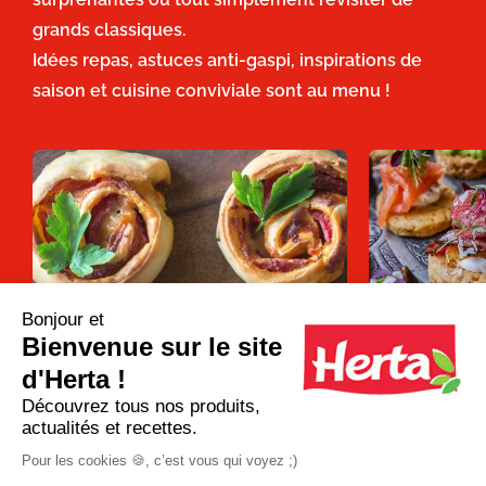
grands classiques.
Idées repas, astuces anti-gaspi, inspirations de
saison et cuisine conviviale sont au menu !
Bonjour et
Bienvenue sur le site
Apéro dînatoire : que faire avec une
12 recettes d
pâte à pizza ?
pour un apéro 
d'Herta !
Découvrez tous nos produits,
actualités et recettes.
Plus d'inspirations
Pour les cookies 🍪, c’est vous qui voyez ;)