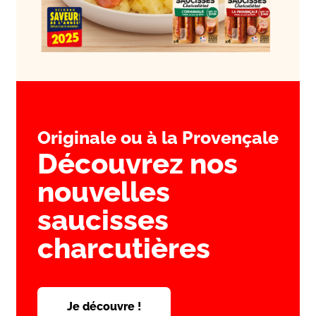
Originale ou à la Provençale
Découvrez nos
nouvelles
saucisses
charcutières
Je découvre !