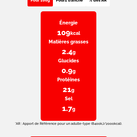
Pour 100g
Pour
1 tranche
% des AR
Énergie
109
kcal
Matières grasses
2.4
g
Glucides
0.9
g
Protéines
21
g
Sel
1.7
g
*AR : Apport de Référence pour un adulte-type (8400kJ/2000kcal).