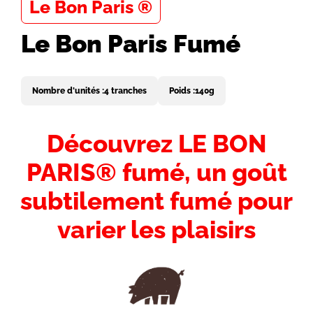
Le Bon Paris ®
Le Bon Paris Fumé
Nombre d'unités :
4 tranches
Poids :
140g
Introduction
Découvrez LE BON
-
PARIS® fumé, un goût
Titre
subtilement fumé pour
varier les plaisirs