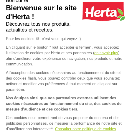
Bonjour et
Bienvenue sur le site
Apéro dînatoire : que faire avec une
12 recettes d
pâte à pizza ?
pour un apéro 
d'Herta !
Découvrez tous nos produits,
actualités et recettes.
Plus d'inspirations
Pour les cookies 🍪, c’est vous qui voyez ;)
En cliquant sur le bouton "Tout accepter & fermer", vous acceptez
l'utilisation de cookies par Herta et ses partenaires (
en savoir plus
)
afin d'améliorer votre expérience de navigation, nos produits et notre
communication.
A l'exception des cookies nécessaires au fonctionnement du site et
Accueil
>
Recettes
>
Rôti de porc à la bière
des cookies flash, vous pouvez contrôler ceux que vous souhaitez
FAQ
Contact
activer et modifier vos préférences à tout moment en cliquant sur
paramétrer.
Mentions légales
Nos équipes ainsi que nos partenaires externes utilisent des
cookies nécessaires au fonctionnement du site, des cookies de
Mentions sanitaires
Cookies
mesure d’audience et des cookies tiers.
Données personnelles
Ces cookies nous permettront de vous proposer du contenu et des
publicités personnalisés, de mesurer la performance de notre site et
Dispositif d'alerte
d’améliorer son interactivité.
Consulter notre politique de cookies