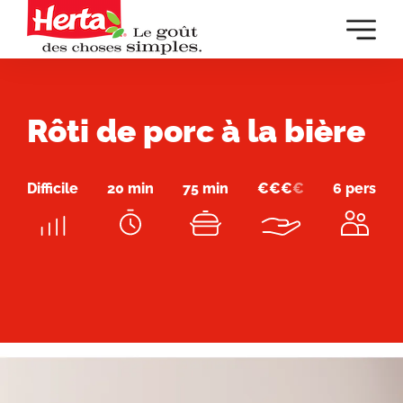
Dévelop
la
navigat
principa
Rôti de porc à la bière
Difficile
20 min
75 min
€
€
€
€
6 pers