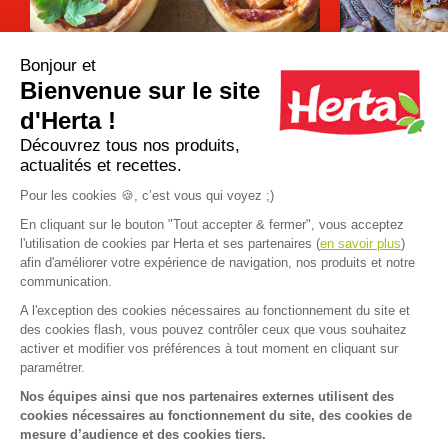
Bonjour et
Bienvenue sur le site
Apéro dînatoire : que faire avec une
12 recettes d
pâte à pizza ?
pour un apéro 
d'Herta !
Découvrez tous nos produits,
actualités et recettes.
Plus d'inspirations
Pour les cookies 🍪, c’est vous qui voyez ;)
En cliquant sur le bouton "Tout accepter & fermer", vous acceptez
l'utilisation de cookies par Herta et ses partenaires (
en savoir plus
)
afin d'améliorer votre expérience de navigation, nos produits et notre
communication.
A l'exception des cookies nécessaires au fonctionnement du site et
Accueil
>
Recettes
>
Panini Knacki et Tomates Fraîches
des cookies flash, vous pouvez contrôler ceux que vous souhaitez
FAQ
Contact
activer et modifier vos préférences à tout moment en cliquant sur
paramétrer.
Mentions légales
Nos équipes ainsi que nos partenaires externes utilisent des
cookies nécessaires au fonctionnement du site, des cookies de
Mentions sanitaires
Cookies
mesure d’audience et des cookies tiers.