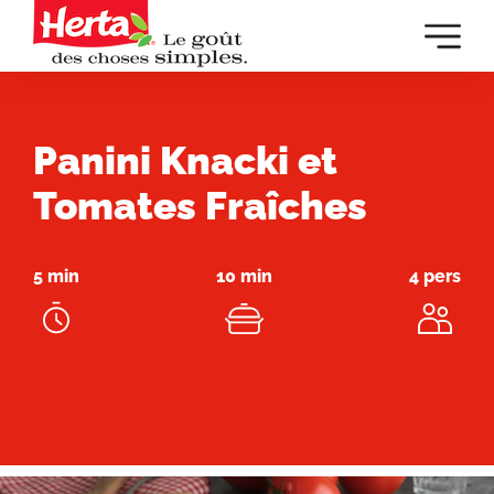
Dévelop
la
navigat
principa
Panini Knacki et
Tomates Fraîches
5 min
10 min
4 pers