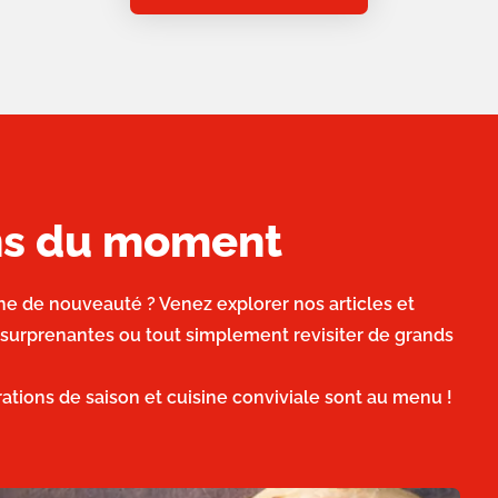
ons du moment
he de nouveauté ? Venez explorer nos articles et
 surprenantes ou tout simplement revisiter de grands
irations de saison et cuisine conviviale sont au menu !