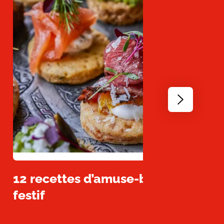
Go
to
next
slide
12 recettes d’amuse-bouches facil
festif