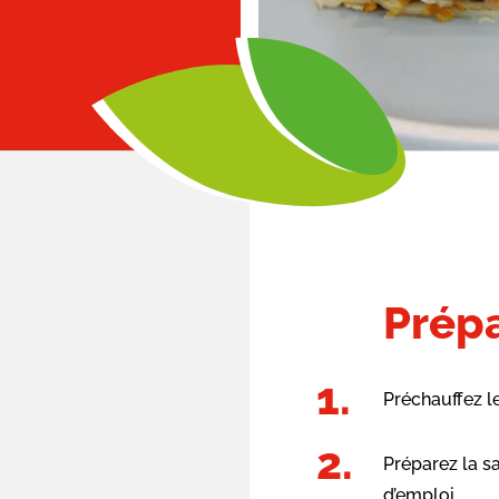
Prépa
Préchauffez l
Préparez la 
d’emploi