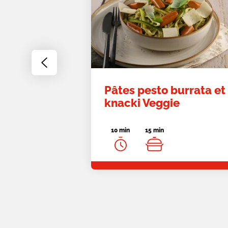
Go
to
previous
Pâtes pesto burrata et
slide
knacki Veggie
10 min
15 min