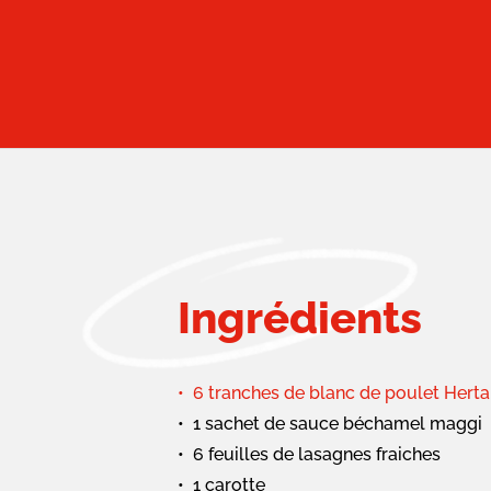
Ingrédients
6 tranches de blanc de poulet Herta
1 sachet de sauce béchamel maggi
6 feuilles de lasagnes fraiches
1 carotte