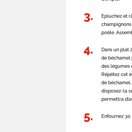
Epluchez et r
champignons e
poêle. Assemb
Dans un plat 
de béchamel p
des légumes e
Répétez cet é
de béchamel, 
disposez-la su
permettra d’av
Enfournez 30 