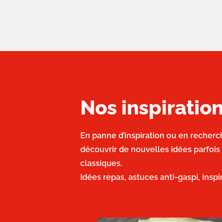
Nos inspirati
En panne d’inspiration ou en recherc
découvrir de nouvelles idées parfois
classiques.
Idées repas, astuces anti-gaspi, insp