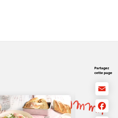
Partagez
cette page
Email