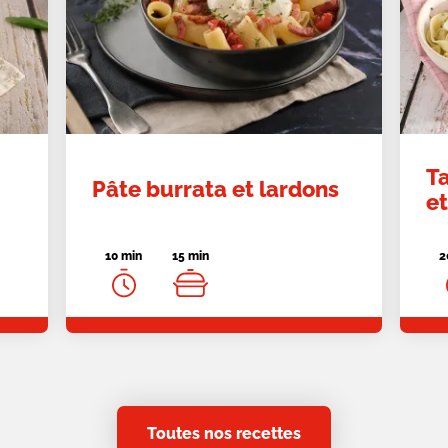
T
Pâte burrata et lardons
e
10 min
15 min
2
Toutes nos recettes