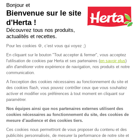
Bonjour et
Bienvenue sur le site
Apéro dînatoire : que faire avec une
12 recettes d
pâte à pizza ?
pour un apéro 
d'Herta !
Découvrez tous nos produits,
actualités et recettes.
Plus d'inspirations
Pour les cookies 🍪, c’est vous qui voyez ;)
En cliquant sur le bouton "Tout accepter & fermer", vous acceptez
l'utilisation de cookies par Herta et ses partenaires (
en savoir plus
)
afin d'améliorer votre expérience de navigation, nos produits et notre
communication.
A l'exception des cookies nécessaires au fonctionnement du site et
Accueil
>
Recettes
>
Croissants jambon cru, cantal, romarin et sauce tomates fraiches
des cookies flash, vous pouvez contrôler ceux que vous souhaitez
FAQ
Contact
activer et modifier vos préférences à tout moment en cliquant sur
paramétrer.
Mentions légales
Nos équipes ainsi que nos partenaires externes utilisent des
cookies nécessaires au fonctionnement du site, des cookies de
Mentions sanitaires
Cookies
mesure d’audience et des cookies tiers.
Données personnelles
Ces cookies nous permettront de vous proposer du contenu et des
publicités personnalisés, de mesurer la performance de notre site et
Dispositif d'alerte