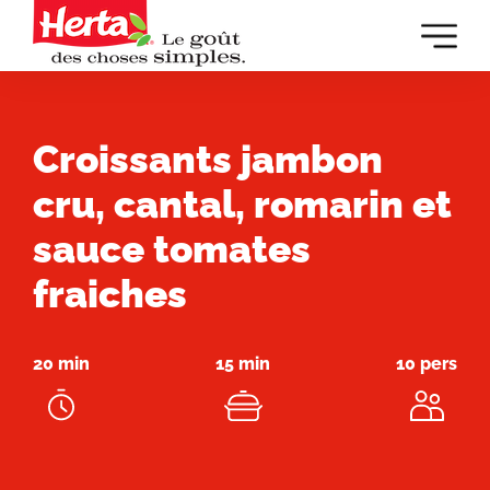
Dévelop
la
navigat
principa
Croissants jambon
cru, cantal, romarin et
sauce tomates
fraiches
20 min
15 min
10 pers