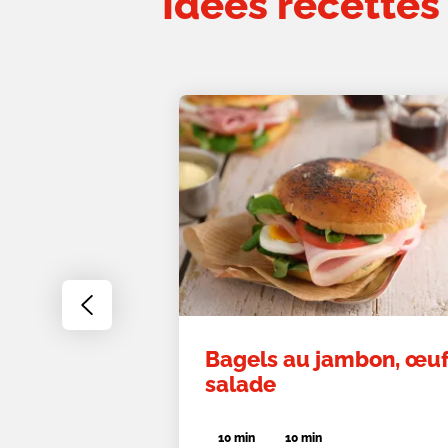
Idées recettes
Go
to
previous
Bagels au jambon, œuf
slide
salade
10 min
10 min