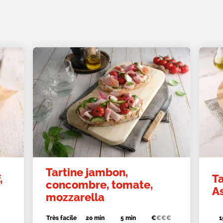
Tartine jambon,
,
T
concombre, tomate,
A
mozzarella
Très facile
20 min
5 min
€
€
€
€
1