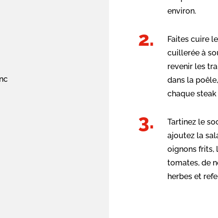
environ.
Faites cuire 
cuillerée à so
revenir les t
anc
dans la poêle,
chaque steak 
Tartinez le so
ajoutez la sal
oignons frits,
tomates, de n
herbes et ref