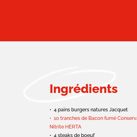
Ingrédients
4 pains burgers natures Jacquet
10 tranches de Bacon fumé Conserv
Nitrite HERTA
4 steaks de boeuf