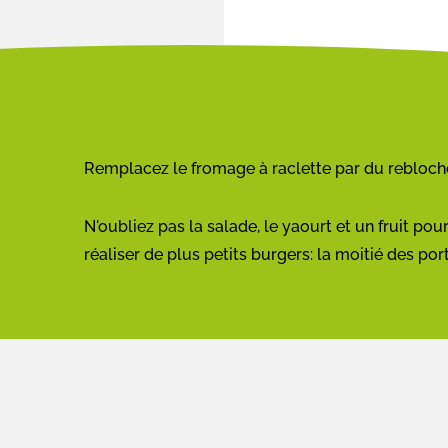
Remplacez le fromage à raclette par du rebloch
N'oubliez pas la salade, le yaourt et un fruit pour
réaliser de plus petits burgers: la moitié des por