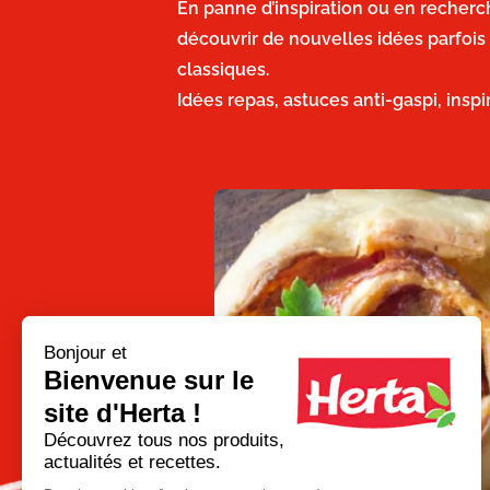
En panne d’inspiration ou en recherc
découvrir de nouvelles idées parfois
classiques.
Idées repas, astuces anti-gaspi, insp
Bonjour et
Bienvenue sur le
site d'Herta !
Go
Découvrez tous nos produits,
to
actualités et recettes.
previous
slide