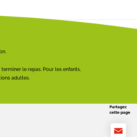
on.
 terminer le repas. Pour les enfants,
tions adultes.
Partagez
cette page