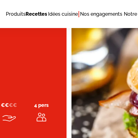
Produits
Recettes
Idées cuisine
Nos engagements
Notre 
€
€
€
€
4 pers