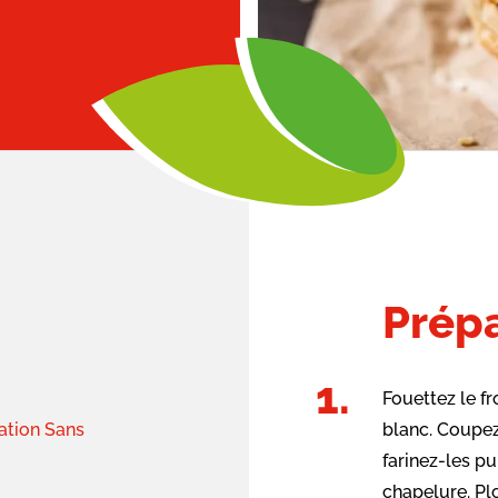
Prépa
Fouettez le f
ation Sans
blanc. Coupez
farinez-les pu
chapelure. Pl