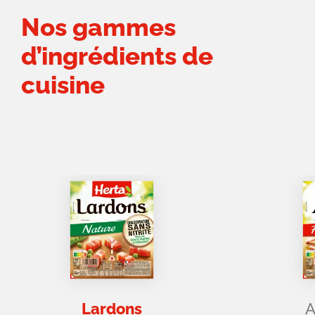
Nos gammes
d’ingrédients de
cuisine
Lardons
A