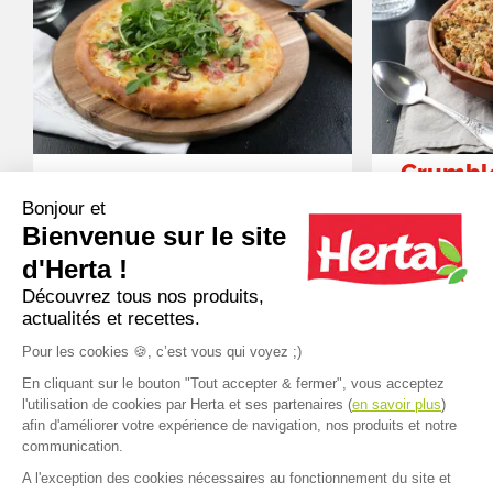
Crumbl
Pizza Bianca, lardon,
butternu
Bonjour et
champignon, roquette
Bienvenue sur le site
noisett
d'Herta !
Découvrez tous nos produits,
actualités et recettes.
Toutes nos recettes
Pour les cookies 🍪, c’est vous qui voyez ;)
En cliquant sur le bouton "Tout accepter & fermer", vous acceptez
l'utilisation de cookies par Herta et ses partenaires (
en savoir plus
)
afin d'améliorer votre expérience de navigation, nos produits et notre
communication.
A l'exception des cookies nécessaires au fonctionnement du site et
Accueil
>
Nos produits
>
Nos gammes produits
>
Les ingrédients de