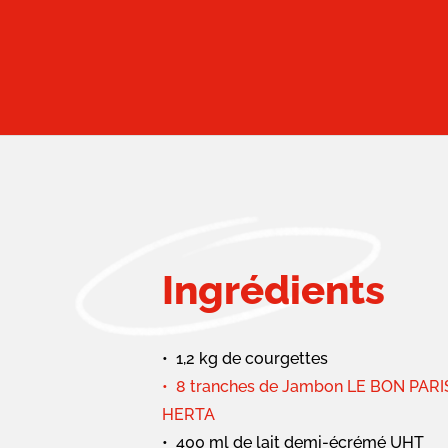
Ingrédients
1,2 kg de courgettes
8 tranches de Jambon LE BON PARIS 
HERTA
400 ml de lait demi-écrémé UHT