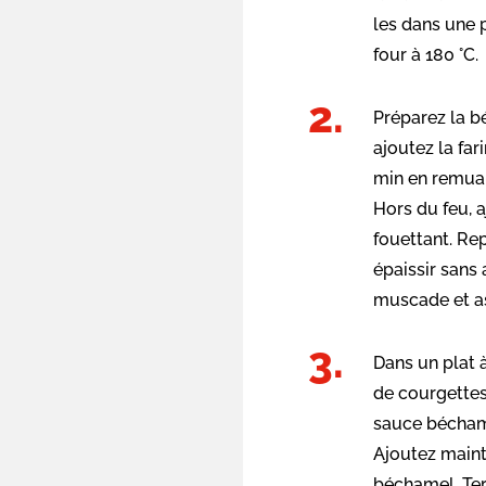
les dans une 
four à 180 °C.
Préparez la bé
ajoutez la far
min en remuan
Hors du feu, 
fouettant. Rep
épaissir sans 
muscade et a
Dans un plat 
de courgettes
sauce béchame
Ajoutez main
béchamel. Te