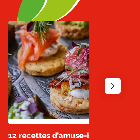
Go
to
next
slide
12 recettes d’amuse-bouches facil