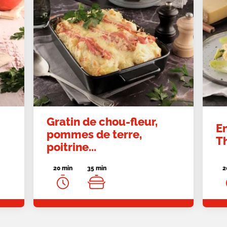
Gratin de chou-fleur,
E
pommes de terre,
T
poitrine...
20 min
35 min
2