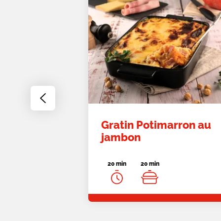
Go
to
previous
Gratin Potimarron au
slide
jambon
20 min
20 min