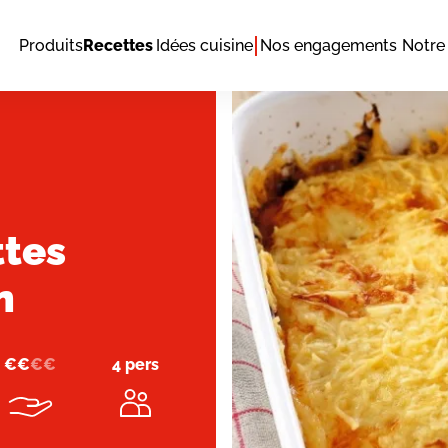
Produits
Recettes
Idées cuisine
Nos engagements
Notre 
ttes
n
€
€
€
€
4 pers