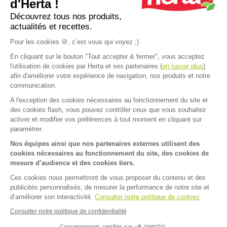
pâte à pizza ?
pour un apéro 
d'Herta !
Découvrez tous nos produits,
actualités et recettes.
Plus d'inspirations
Pour les cookies 🍪, c’est vous qui voyez ;)
En cliquant sur le bouton "Tout accepter & fermer", vous acceptez
l'utilisation de cookies par Herta et ses partenaires (
en savoir plus
)
afin d'améliorer votre expérience de navigation, nos produits et notre
communication.
A l'exception des cookies nécessaires au fonctionnement du site et
Accueil
>
Recettes
>
Courgette à la poêle lardons
des cookies flash, vous pouvez contrôler ceux que vous souhaitez
FAQ
Contact
activer et modifier vos préférences à tout moment en cliquant sur
paramétrer.
Mentions légales
Nos équipes ainsi que nos partenaires externes utilisent des
cookies nécessaires au fonctionnement du site, des cookies de
Mentions sanitaires
Cookies
mesure d’audience et des cookies tiers.
Données personnelles
Ces cookies nous permettront de vous proposer du contenu et des
publicités personnalisés, de mesurer la performance de notre site et
Dispositif d'alerte
d’améliorer son interactivité.
Consulter notre politique de cookies
Consulter notre politique de confidentialité
Facebook
Instagram
Pinterest
LinkedIn
Consentements certifiés par