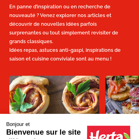
En panne d’inspiration ou en recherche de
nouveauté ? Venez explorer nos articles et
découvrir de nouvelles idées parfois
surprenantes ou tout simplement revisiter de
grands classiques.
Idées repas, astuces anti-gaspi, inspirations de
saison et cuisine conviviale sont au menu !
Bonjour et
Bienvenue sur le site
Apéro dînatoire : que faire avec une
12 recettes d