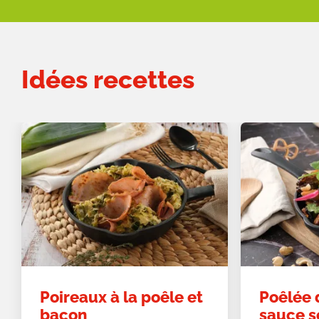
Idées recettes
Poireaux à la poêle et
Poêlée 
bacon
sauce s