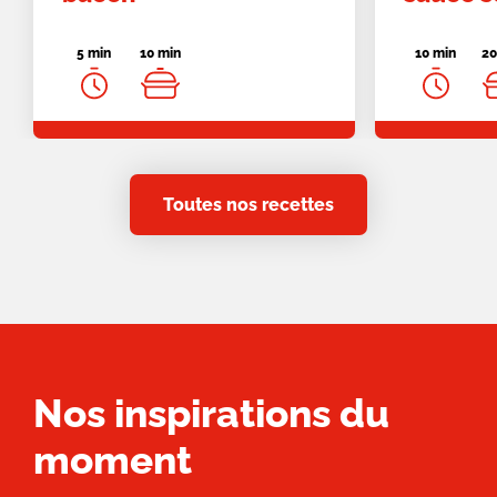
5 min
10 min
10 min
20
Toutes nos recettes
Nos inspirations du
moment