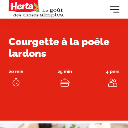
Dévelop
la
navigat
principa
Courgette à la poêle
lardons
20 min
25 min
4 pers