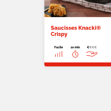
Saucisses Knacki®
Crispy
Facile
10 min
€
€
€
€