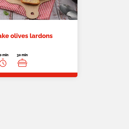
ke olives lardons
0 min
30 min