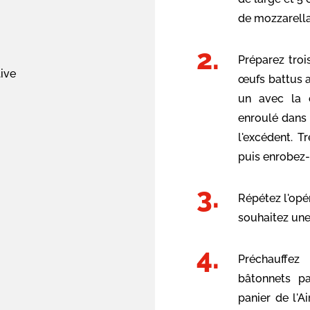
de mozzarell
Préparez troi
live
œufs battus a
un avec la 
enroulé dans 
l'excédent. T
puis enrobez-
Répétez l'opé
souhaitez une
Préchauffez
bâtonnets p
panier de l'Ai