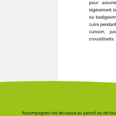
pour assure
légèrement le
ou badigeonne
cuire pendant
cuisson, ju
croustillants.
Accompagnez-les de sauce au yaourt ou de tout