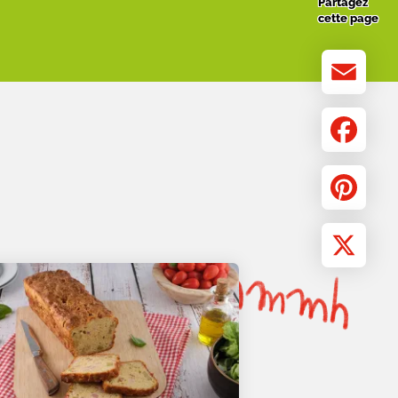
Partagez
cette page
Email
Facebook
Pinterest
X