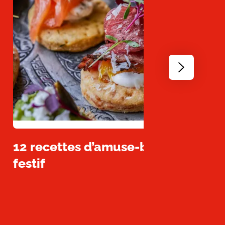
Go
to
next
slide
12 recettes d’amuse-bouches facil
festif