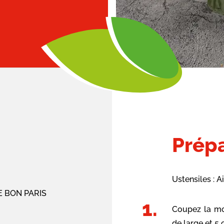
Prépa
Ustensiles : Ai
LE BON PARIS
Coupez la mo
de large et 5