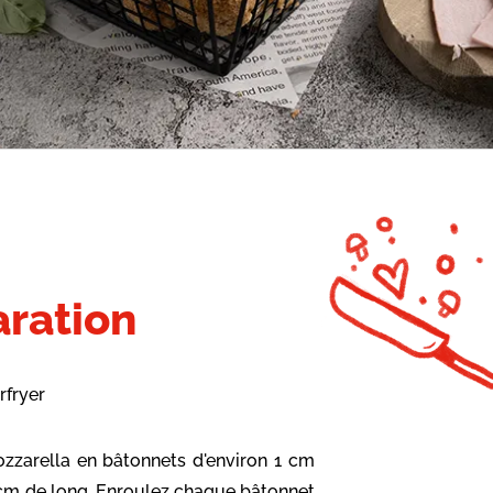
ration
rfryer
zzarella en bâtonnets d'environ 1 cm
 cm de long. Enroulez chaque bâtonnet