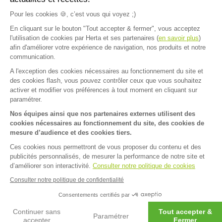
Plus d'inspirations
Pour les cookies 🍪, c’est vous qui voyez ;)
En cliquant sur le bouton "Tout accepter & fermer", vous acceptez
l'utilisation de cookies par Herta et ses partenaires (
en savoir plus
)
afin d'améliorer votre expérience de navigation, nos produits et notre
communication.
A l'exception des cookies nécessaires au fonctionnement du site et
Accueil
>
Recettes
>
Balai d’Halloween Knacki
des cookies flash, vous pouvez contrôler ceux que vous souhaitez
FAQ
Contact
activer et modifier vos préférences à tout moment en cliquant sur
paramétrer.
Mentions légales
Nos équipes ainsi que nos partenaires externes utilisent des
cookies nécessaires au fonctionnement du site, des cookies de
Mentions sanitaires
Cookies
mesure d’audience et des cookies tiers.
Données personnelles
Ces cookies nous permettront de vous proposer du contenu et des
publicités personnalisés, de mesurer la performance de notre site et
Dispositif d'alerte
d’améliorer son interactivité.
Consulter notre politique de cookies
Consulter notre politique de confidentialité
Facebook
Instagram
Pinterest
LinkedIn
Consentements certifiés par
Continuer sans
Tout accepter &
Paramétrer
accepter
Fermer