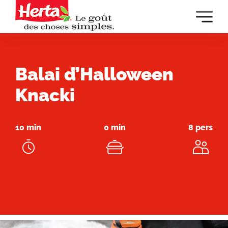
Dévelop
la
navigat
principa
Balai d’Halloween
Knacki
10 min
0 min
8 pers