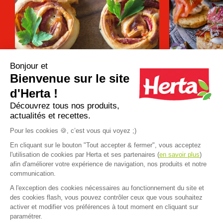
Bonjour et
Bienvenue sur le site
Apéro dînatoire : que faire avec une
12 recettes d
pâte à pizza ?
pour un apéro 
d'Herta !
Découvrez tous nos produits,
actualités et recettes.
Plus d'inspirations
Pour les cookies 🍪, c’est vous qui voyez ;)
En cliquant sur le bouton "Tout accepter & fermer", vous acceptez
l'utilisation de cookies par Herta et ses partenaires (
en savoir plus
)
afin d'améliorer votre expérience de navigation, nos produits et notre
communication.
A l'exception des cookies nécessaires au fonctionnement du site et
Accueil
>
Nos produits
>
TRESOR DE GRAND MERE Pâte Sablée - 280g
des cookies flash, vous pouvez contrôler ceux que vous souhaitez
FAQ
Contact
activer et modifier vos préférences à tout moment en cliquant sur
paramétrer.
Mentions légales