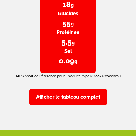
18
g
Glucides
55
g
Protéines
5.5
g
Sel
0.09
g
*AR : Apport de Référence pour un adulte-type (8400kJ/2000kcal).
Afficher le tableau complet