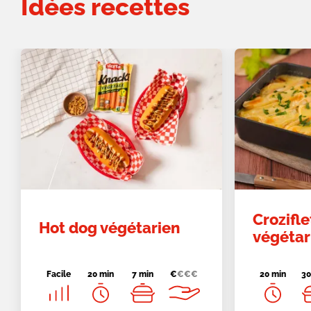
Idées recettes
Crozifle
Hot dog végétarien
végétar
Facile
20 min
7 min
€
€
€
€
20 min
30