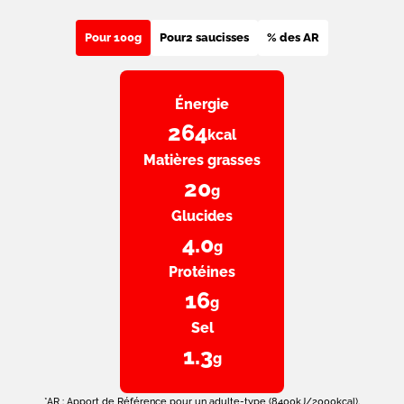
Pour 100g
Pour
2 saucisses
% des AR
Énergie
264
kcal
Matières grasses
20
g
Glucides
4.0
g
Protéines
16
g
Sel
1.3
g
*AR : Apport de Référence pour un adulte-type (8400kJ/2000kcal).