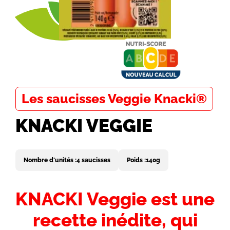
Les saucisses Veggie Knacki®
KNACKI VEGGIE
Nombre d'unités :
4 saucisses
Poids :
140g
Introduction
KNACKI Veggie est une
-
recette inédite, qui