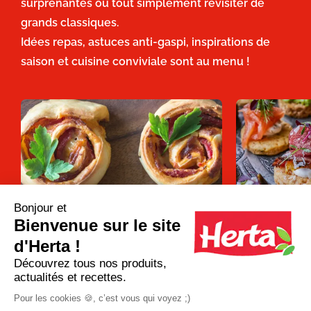
surprenantes ou tout simplement revisiter de
grands classiques.
Idées repas, astuces anti-gaspi, inspirations de
saison et cuisine conviviale sont au menu !
Bonjour et
Bienvenue sur le site
Apéro dînatoire : que faire avec une
12 recettes d
pâte à pizza ?
pour un apéro 
d'Herta !
Découvrez tous nos produits,
actualités et recettes.
Plus d'inspirations
Pour les cookies 🍪, c’est vous qui voyez ;)