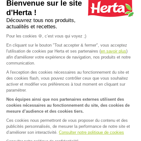
Bienvenue sur le site
Apéro dînatoire : que faire avec une
12 recettes d
pâte à pizza ?
pour un apéro 
d'Herta !
Découvrez tous nos produits,
actualités et recettes.
Plus d'inspirations
Pour les cookies 🍪, c’est vous qui voyez ;)
En cliquant sur le bouton "Tout accepter & fermer", vous acceptez
l'utilisation de cookies par Herta et ses partenaires (
en savoir plus
)
afin d'améliorer votre expérience de navigation, nos produits et notre
communication.
A l'exception des cookies nécessaires au fonctionnement du site et
Accueil
>
Nos produits
>
Pâte à tarte et pizza
>
Tarte en Or
>
TARTE
des cookies flash, vous pouvez contrôler ceux que vous souhaitez
FAQ
Contact
activer et modifier vos préférences à tout moment en cliquant sur
paramétrer.
Mentions légales
Nos équipes ainsi que nos partenaires externes utilisent des
cookies nécessaires au fonctionnement du site, des cookies de
Mentions sanitaires
Cookies
mesure d’audience et des cookies tiers.
Données personnelles
Ces cookies nous permettront de vous proposer du contenu et des
publicités personnalisés, de mesurer la performance de notre site et
Dispositif d'alerte
d’améliorer son interactivité.
Consulter notre politique de cookies