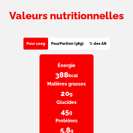
Valeurs nutritionnelles
Pour 100g
Pour
Portion (38g)
% des AR
Énergie
388
kcal
Matières grasses
20
g
Glucides
45
g
Protéines
5.8
g