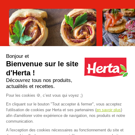
Bonjour et
Bienvenue sur le site
Apéro dînatoire : que faire avec une
12 recettes d
pâte à pizza ?
pour un apéro 
d'Herta !
Découvrez tous nos produits,
actualités et recettes.
Plus d'inspirations
Pour les cookies 🍪, c’est vous qui voyez ;)
En cliquant sur le bouton "Tout accepter & fermer", vous acceptez
l'utilisation de cookies par Herta et ses partenaires (
en savoir plus
)
afin d'améliorer votre expérience de navigation, nos produits et notre
communication.
A l'exception des cookies nécessaires au fonctionnement du site et
Accueil
>
Nos produits
>
Croque monsieur hertar tendre croc
>
Maxi 