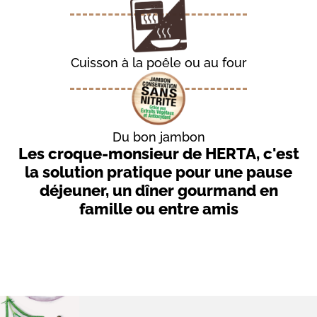
Cuisson à la poêle ou au four
Du bon jambon
Introduction
Les croque-monsieur de HERTA, c'est
-
la solution pratique pour une pause
Sous-
déjeuner, un dîner gourmand en
titre
famille ou entre amis