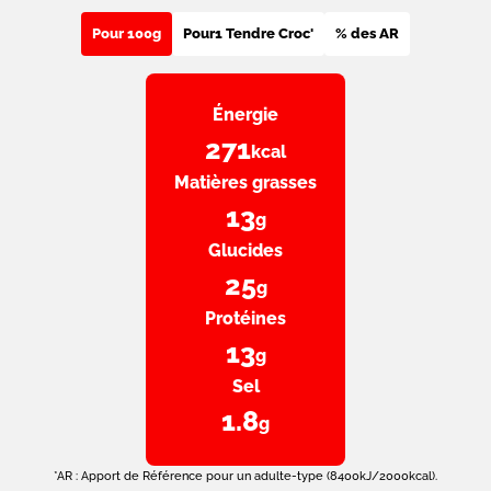
Pour 100g
Pour
1 Tendre Croc'
% des AR
Énergie
271
kcal
Matières grasses
13
g
Glucides
25
g
Protéines
13
g
Sel
1.8
g
*AR : Apport de Référence pour un adulte-type (8400kJ/2000kcal).