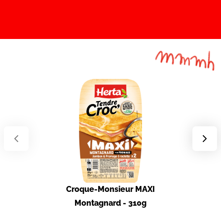
Croque-Monsieur MAXI
Croque-Mo
Montagnard - 310g