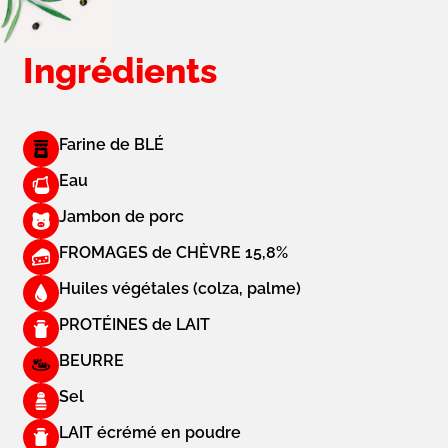
Ingrédients
Farine de BLÉ
Eau
Jambon de porc
FROMAGES de CHÈVRE 15,8%
Huiles végétales (colza, palme)
PROTÉINES de LAIT
BEURRE
Sel
LAIT écrémé en poudre