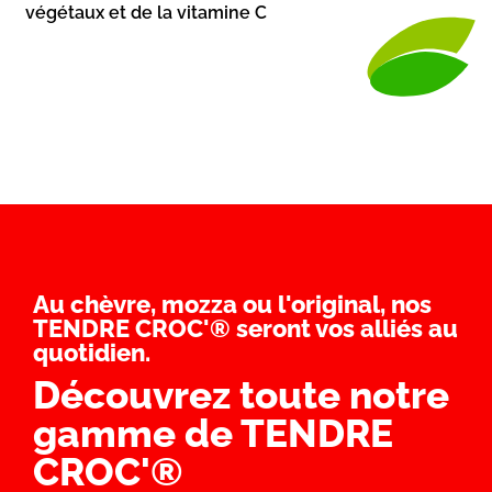
végétaux et de la vitamine C
Au chèvre, mozza ou l'original, nos
TENDRE CROC'® seront vos alliés au
quotidien.
Découvrez toute notre
gamme de TENDRE
CROC'®