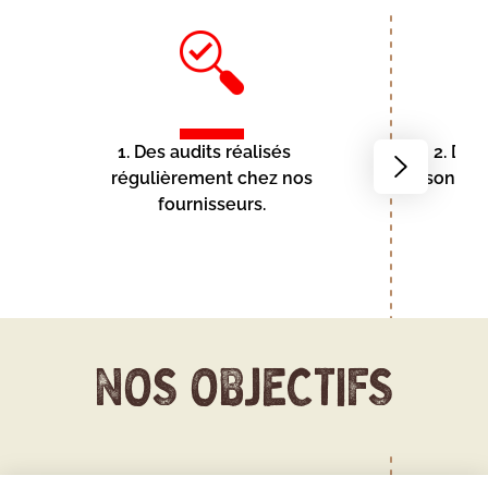
1. Des audits réalisés
2. Des
Go
régulièrement chez nos
sont m
to
fournisseurs.
next
slide
NOS OBJECTIFS