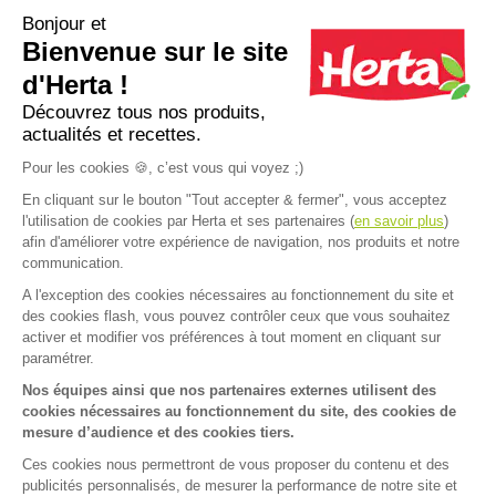
2023
Bonjour et
Bienvenue sur le site
d'Herta !
Maintenir nos hauts niveaux de
d’usine
Découvrez tous nos produits,
Go
certification en 2023
cer
actualités et recettes.
to
Pour les cookies 🍪, c’est vous qui voyez ;)
next
slide
En cliquant sur le bouton "Tout accepter & fermer", vous acceptez
l'utilisation de cookies par Herta et ses partenaires (
en savoir plus
)
afin d'améliorer votre expérience de navigation, nos produits et notre
communication.
A l'exception des cookies nécessaires au fonctionnement du site et
Accueil
>
Nos engagements
>
Notre demarche
>
Agir pour le bon
>
des cookies flash, vous pouvez contrôler ceux que vous souhaitez
FAQ
Contact
activer et modifier vos préférences à tout moment en cliquant sur
paramétrer.
Mentions légales
Nos équipes ainsi que nos partenaires externes utilisent des
cookies nécessaires au fonctionnement du site, des cookies de
Mentions sanitaires
Cookies
mesure d’audience et des cookies tiers.
Données personnelles
Ces cookies nous permettront de vous proposer du contenu et des
publicités personnalisés, de mesurer la performance de notre site et