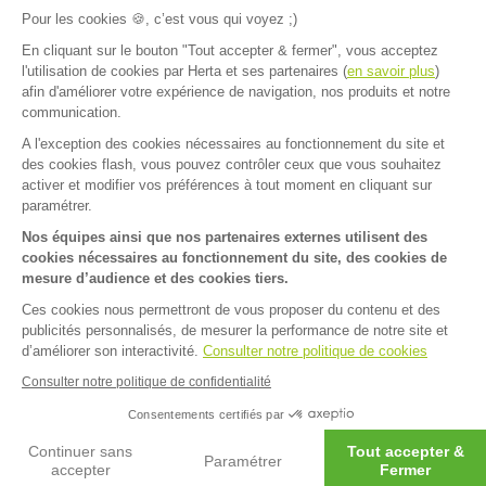
Pour les cookies 🍪, c’est vous qui voyez ;)
En cliquant sur le bouton "Tout accepter & fermer", vous acceptez
l'utilisation de cookies par Herta et ses partenaires (
en savoir plus
)
afin d'améliorer votre expérience de navigation, nos produits et notre
communication.
A l'exception des cookies nécessaires au fonctionnement du site et
Accueil
>
FAQ
>
Pâte à tarte et pizza
>
La composition de mes produits
des cookies flash, vous pouvez contrôler ceux que vous souhaitez
FAQ
Contact
activer et modifier vos préférences à tout moment en cliquant sur
paramétrer.
Mentions légales
Nos équipes ainsi que nos partenaires externes utilisent des
cookies nécessaires au fonctionnement du site, des cookies de
Mentions sanitaires
Cookies
mesure d’audience et des cookies tiers.
Données personnelles
Ces cookies nous permettront de vous proposer du contenu et des
publicités personnalisés, de mesurer la performance de notre site et
Dispositif d'alerte
d’améliorer son interactivité.
Consulter notre politique de cookies
Consulter notre politique de confidentialité
Facebook
Instagram
Pinterest
LinkedIn
Consentements certifiés par
Continuer sans
Tout accepter &
Paramétrer
accepter
Fermer