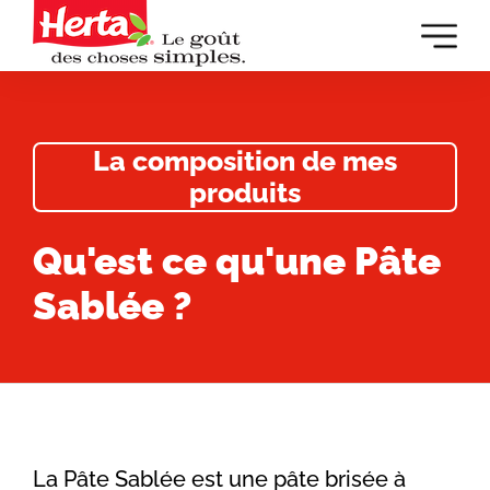
Dévelop
la
navigat
principa
La composition de mes
produits
Qu'est ce qu'une Pâte
Sablée ?
La Pâte Sablée est une pâte brisée à