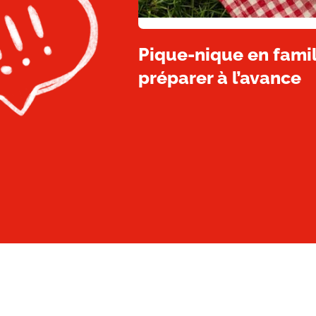
Pique-nique en famill
préparer à l’avance