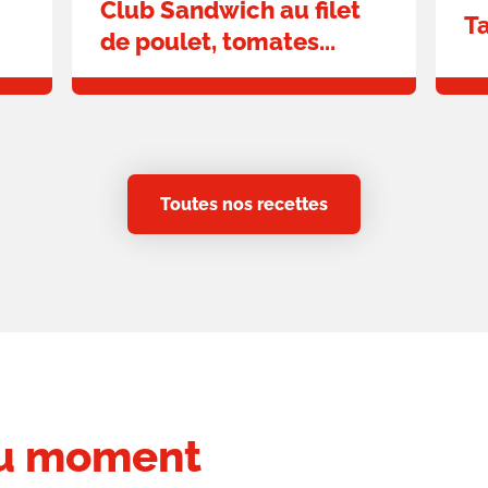
Club Sandwich au filet
T
de poulet, tomates...
Toutes nos recettes
du moment