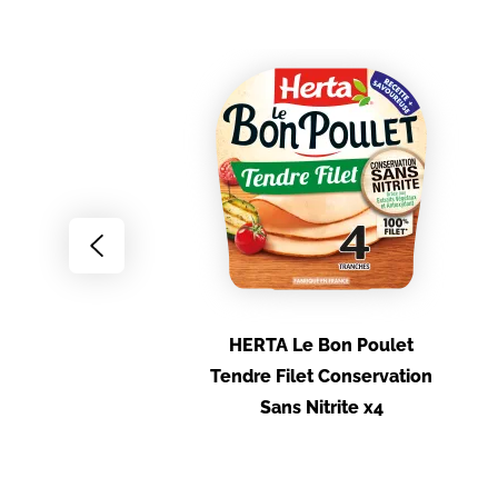
Go
to
previous
slide
HERTA Le Bon Poulet
Tendre Filet Conservation
Sans Nitrite x4