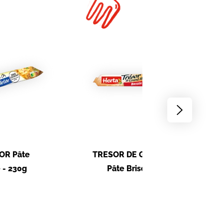
Go
to
next
slide
OR Pâte
TRESOR DE GRAND MERE
 - 230g
Pâte Brisée - 280g