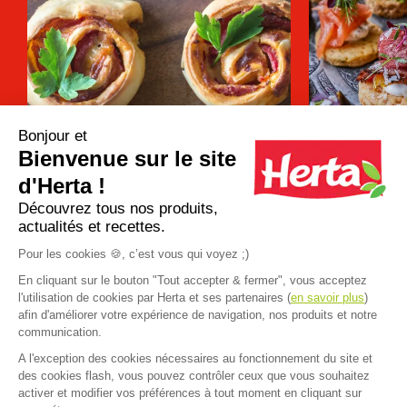
Bonjour et
Bienvenue sur le site
Apéro dînatoire : que faire avec une
12 recettes d
pâte à pizza ?
pour un apéro 
d'Herta !
Découvrez tous nos produits,
actualités et recettes.
Plus d'inspirations
Pour les cookies 🍪, c’est vous qui voyez ;)
En cliquant sur le bouton "Tout accepter & fermer", vous acceptez
l'utilisation de cookies par Herta et ses partenaires (
en savoir plus
)
afin d'améliorer votre expérience de navigation, nos produits et notre
communication.
A l'exception des cookies nécessaires au fonctionnement du site et
Accueil
>
Recettes
>
Wraps poulet avocat
des cookies flash, vous pouvez contrôler ceux que vous souhaitez
FAQ
Contact
activer et modifier vos préférences à tout moment en cliquant sur