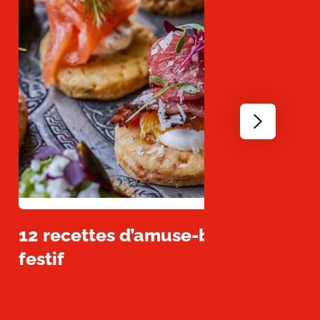
Go
to
next
slide
12 recettes d’amuse-bouches facil
festif