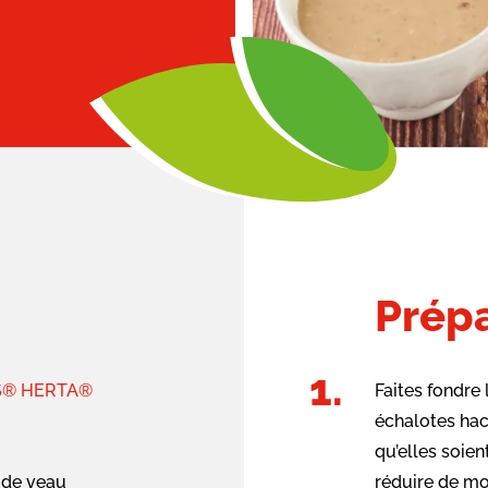
Prépa
IS® HERTA®
Faites fondre 
échalotes hac
qu’elles soien
 de veau
réduire de moi