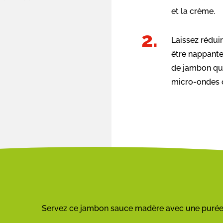
et la crème.
Laissez rédui
être nappante
de jambon qui
micro-ondes o
Servez ce jambon sauce madère avec une purée