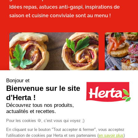
Idées repas, astuces anti-gaspi, inspirations de
saison et cuisine conviviale sont au menu !
Bonjour et
Bienvenue sur le site
Apéro dînatoire : que faire avec une
12 recettes d
pâte à pizza ?
pour un apéro 
d'Herta !
Découvrez tous nos produits,
actualités et recettes.
Plus d'inspirations
Pour les cookies 🍪, c’est vous qui voyez ;)
En cliquant sur le bouton "Tout accepter & fermer", vous acceptez
l'utilisation de cookies par Herta et ses partenaires (
en savoir plus
)